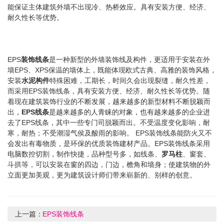
能保证主体建筑外墙不出现冷、热桥效应。具有安装方便、经济、
耐久性长等优势。
EPS
装饰线条
是一种新型的外墙装饰线及构件，更适用于安装在外
墙EPS、XPS保温的墙体上，既能体现欧式古典、高雅的装饰风格，
安装
水泥构件
特殊困难，工期长，时间久会出现裂缝，耐久性差，
而采用EPS装饰线条，具有安装方便、经济、耐久性长等优势。随
着现在建筑装饰行业的不断发展，越来越多的新型材料不断脱颖而
出，
EPS线条
是越来越多的人青睐的对象，也有越来越多的企业进
去了EPS线条，其中一些专门司脱颖而出。不受温度变化影响，耐
寒，耐热；不受潮湿气侯及酸雨的影响。 EPS装饰线条能防火又不
会发出有毒物质，是环保的优质装饰建材产品。EPS装饰线条采用
电脑数控切割，制作快捷，品种型号多，如线条、
罗马柱
、窗套、
斗拱等，可以安装在窗的四边，门边，檐角和墙身；使建筑物的外
立面更加美观，更为建筑设计师们带来崭新的、别样的创意。
上一篇：
EPS装饰线条