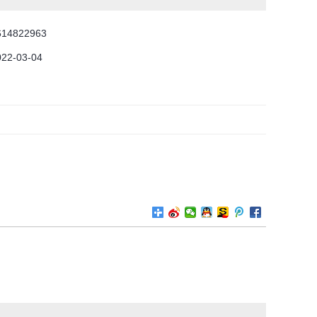
614822963
022-03-04