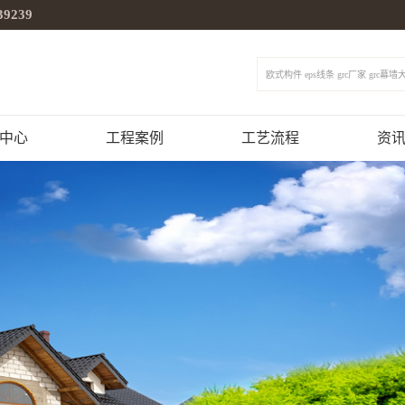
39239
欧式构件 eps线条 grc厂家 grc幕墙
中心
工程案例
工艺流程
资