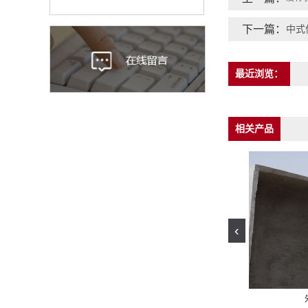
下一篇：
中式
最近浏览：
相关产品
‹
式装饰构件
欧式eps线条