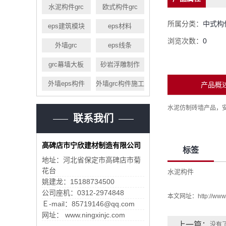
水泥构件grc
欧式构件grc
所属分类：
中式构
eps建筑模块
eps材料
浏览次数：
0
外墙grc
eps线条
grc幕墙大板
砂岩浮雕制作
外墙eps构件
外墙grc构件施工
产品概
水泥仿制砖墙产品，安
联系我们
高碑店市宁欣建材制造有限公司
标签
地址：河北省保定市高碑店市菊
花台
水泥构件
姚建龙：15188734500
公司座机：0312-2974848
本文网址：
http://www
Ｅ-mail：85719146@qq.com
网址： www.ningxinjc.com
上一篇：
没有