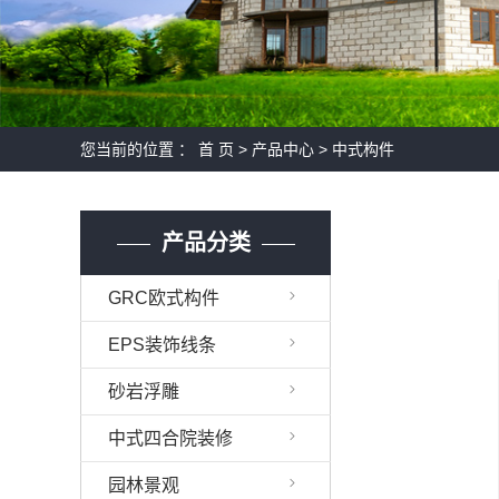
您当前的位置 ：
首 页
>
产品中心
>
中式构件
产品分类
GRC欧式构件
EPS装饰线条
砂岩浮雕
中式四合院装修
园林景观