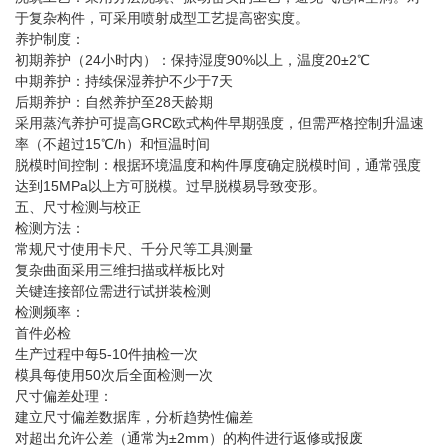
于复杂构件，可采用喷射成型工艺提高密实度。
养护制度：
初期养护（24小时内）：保持湿度90%以上，温度20±2℃
中期养护：持续保湿养护不少于7天
后期养护：自然养护至28天龄期
采用蒸汽养护可提高
GRC欧式构件
早期强度，但需严格控制升温速
率（不超过15℃/h）和恒温时间
脱模时间控制：根据环境温度和构件厚度确定脱模时间，通常强度
达到15MPa以上方可脱模。过早脱模易导致变形。
五、尺寸检测与校正
检测方法：
常规尺寸使用卡尺、千分尺等工具测量
复杂曲面采用三维扫描或样板比对
关键连接部位需进行试拼装检测
检测频率：
首件必检
生产过程中每5-10件抽检一次
模具每使用50次后全面检测一次
尺寸偏差处理：
建立尺寸偏差数据库，分析趋势性偏差
对超出允许公差（通常为±2mm）的构件进行返修或报废