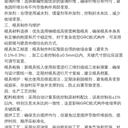
玻璃纤维：选择耐碱性能优异的玻璃纤维，确保纤维分布均匀，避
免因纤维分布不均导致构件局部变形。
外加剂：合理使用减水剂、缓凝剂等外加剂，控制好水灰比，减少
收缩变形。
三、模具制作与维护
模具材料选择：优先选用钢模或高密度树脂模具，确保模具本身具
有足够的刚度和尺寸稳定性。对于复杂造型
GRC欧式构件
，可采用
硅胶模与硬质外模结合的方式。
模具加工精度：模具制作时应预留合理的收缩余量（通常为
0.1%-0.3%），加工公差控制在±0.5mm以内。关键尺寸部位应设置
可调节装置。
模具检验：新模具投入使用前需进行三维扫描或三坐标测量，确保
与设计图纸一致。定期对模具进行尺寸复核，建立模具档案。
模具维护：每次使用后彻底清洁，定期涂刷脱模剂，避免模具变形
或损坏。存放时应平放并支撑到位，防止自重导致变形。
四、生产工艺控制
配料精准性：采用自动计量系统控制原材料配比，误差控制在±1%
以内。特别注意水灰比的一致性，这是影响
GRC欧式构件
收缩率的
关键因素。
搅拌工艺：确保充分搅拌均匀，但避免过度搅拌导致纤维损伤。搅
拌时间、顺序应标准化。
浇筑工艺：采用分层浇筑、振动密实的工艺，避免气泡和空洞。对