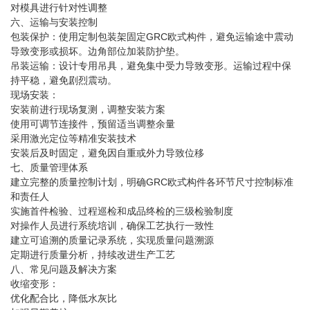
对模具进行针对性调整
六、运输与安装控制
包装保护：使用定制包装架固定
GRC欧式构件
，避免运输途中震动
导致变形或损坏。边角部位加装防护垫。
吊装运输：设计专用吊具，避免集中受力导致变形。运输过程中保
持平稳，避免剧烈震动。
现场安装：
安装前进行现场复测，调整安装方案
使用可调节连接件，预留适当调整余量
采用激光定位等精准安装技术
安装后及时固定，避免因自重或外力导致位移
七、质量管理体系
建立完整的质量控制计划，明确
GRC欧式构件
各环节尺寸控制标准
和责任人
实施首件检验、过程巡检和成品终检的三级检验制度
对操作人员进行系统培训，确保工艺执行一致性
建立可追溯的质量记录系统，实现质量问题溯源
定期进行质量分析，持续改进生产工艺
八、常见问题及解决方案
收缩变形：
优化配合比，降低水灰比