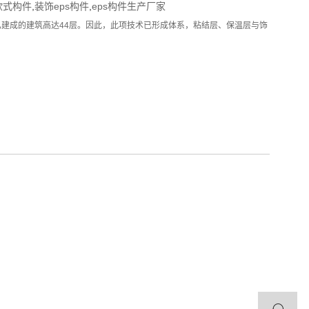
s欧式构件
,
装饰eps构件
,
eps构件生产厂家
已建成的建筑高达44层。因此，此项技术已形成体系，粘结层、保温层与饰