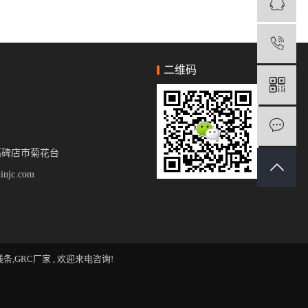
二维码
高碑店市菊花台
njc.com
线条
,
GRC厂家
, 欢迎来电咨询!