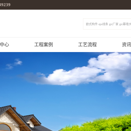
39239
欧式构件 eps线条 grc厂家 grc幕墙
中心
工程案例
工艺流程
资