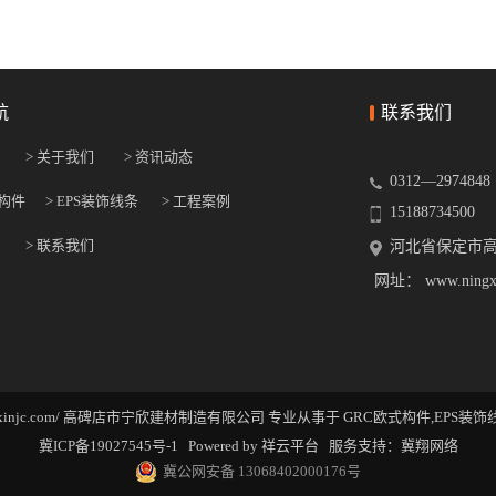
航
联系我们
> 关于我们
> 资讯动态
0312—2974848
式构件
> EPS装饰线条
> 工程案例
15188734500
> 联系我们
河北省保定市
网址： www.ningxi
ww.ningxinjc.com/ 高碑店市宁欣建材制造有限公司 专业从事于
GRC欧式构件
,
EPS装饰
冀ICP备19027545号-1
Powered by
祥云平台
服务支持：
冀翔网络
冀公网安备 13068402000176号